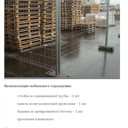
Комплектация мобильного ограждения:
·
столбы из оцинкованной трубы – 2 шт.
·
панель из металлической проволоки – 1 шт.
·
башмак из армированного бетона – 1 шт.
·
крепления в комплекте.