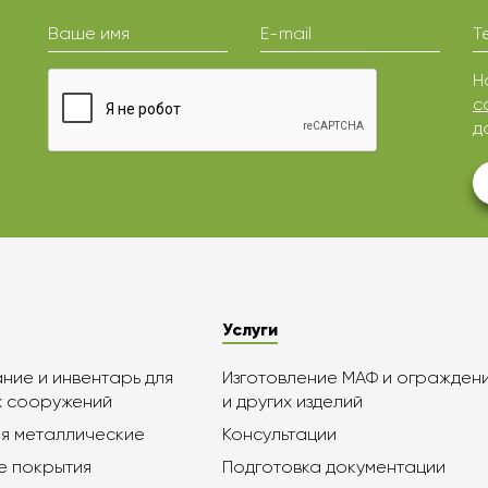
Ваше имя
E-mail
Т
Н
с
д
Услуги
ие и инвентарь для
Изготовление МАФ и огражден
х сооружений
и других изделий
я металлические
Консультации
е покрытия
Подготовка документации