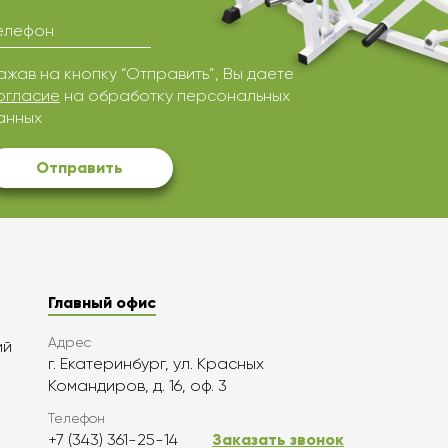
елефон
ажав на кнопку “Отправить”, Вы даете
огласие
на обработку персональных
анных
Отправить
Главный офис
Адрес
ий
г. Екатеринбург, ул. Красных
Командиров, д. 16, оф. 3
Телефон
+7 (343) 361-25-14
Заказать звонок