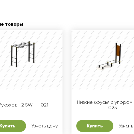
ие товары
Низкие брусья с упором
Рукоход -2 SWH - 021
- 023
Купить
Узнать цену
Купить
Узнать