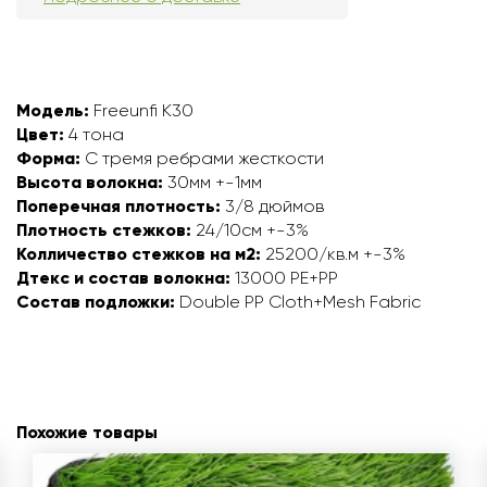
Модель:
Freeunfi K30
Цвет:
4 тона
Форма:
С тремя ребрами жесткости
Высота волокна:
30мм +-1мм
Поперечная плотность:
3/8 дюймов
Плотность стежков:
24/10см +-3%
Колличество стежков на м2:
25200/кв.м +-3%
Дтекс и состав волокна:
13000 PE+PP
Состав подложки:
Double PP Cloth+Mesh Fabric
Похожие товары