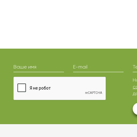
Ваше имя
E-mail
Т
Н
с
д