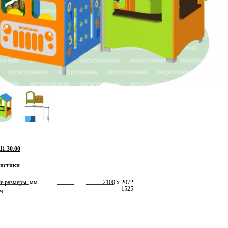
1.30.00
истики
е размеры, мм
2100 х 2072
1525
м