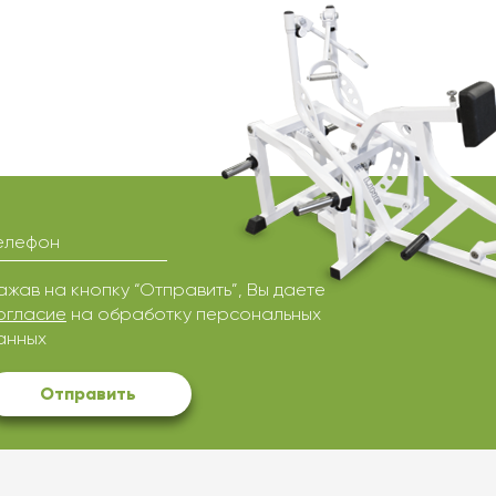
елефон
ажав на кнопку “Отправить”, Вы даете
огласие
на обработку персональных
анных
Отправить