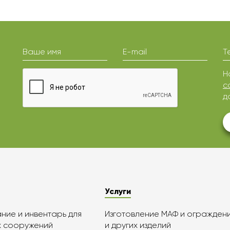
Ваше имя
E-mail
Т
Н
с
д
Услуги
ие и инвентарь для
Изготовление МАФ и огражден
х сооружений
и других изделий