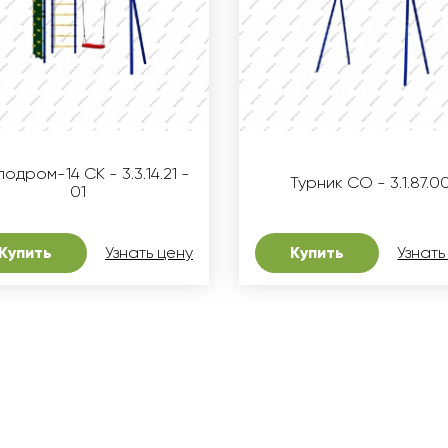
одром-14 СК - 3.3.14.21 -
Турник СО - 3.1.87.0
01
Купить
Узнать цену
Купить
Узнать