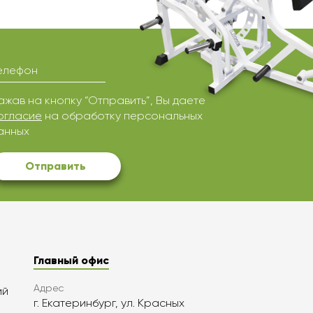
елефон
ажав на кнопку “Отправить”, Вы даете
огласие
на обработку персональных
анных
Отправить
Главный офис
Адрес
ий
г. Екатеринбург, ул. Красных